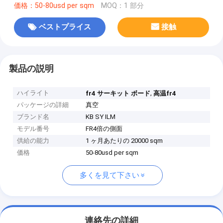
価格：50-80usd per sqm
MOQ：1 部分
ベストプライス
接触
製品の説明
ハイライト
,
fr4 サーキット ボード
高温fr4
パッケージの詳細
真空
ブランド名
KB SY ILM
モデル番号
FR4倍の側面
供給の能力
1 ヶ月あたりの 20000 sqm
価格
50-80usd per sqm
多くを見て下さい
連絡先の詳細