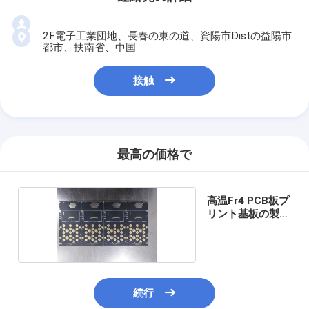
2F電子工業団地、長春の東の道、資陽市Distの益陽市
都市、扶南省、中国
接触
最高の価格で
高温Fr4 PCB板プ
リント基板の製造
業
続行