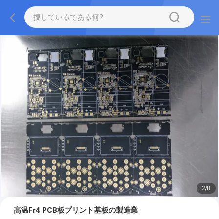
2
/
8
高温Fr4 PCB板プリント基板の製造業