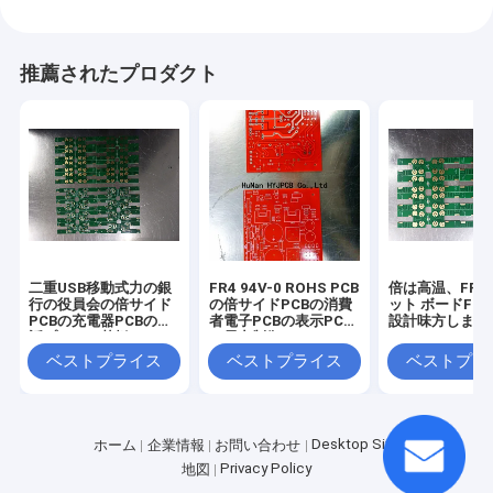
推薦されたプロダクト
二重USB移動式力の銀
FR4 94V-0 ROHS PCB
倍は高温、FR4
行の役員会の倍サイド
の倍サイドPCBの消費
ット ボードFR4
PCBの充電器PCBの電
者電子PCBの表示PCB
設計味方しまし
話プリント基板
の電力制御PCB
ベストプライス
ベストプライス
ベストプラ
Desktop Site
ホーム
企業情報
お問い合わせ
Privacy Policy
地図