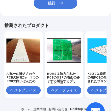
続行
推薦されたプロダクト
Al単一の味方された
ROHSは味方された
KB ZDは側面P
PCBの家電Cem 1つの
PCBのOSPの表面の終
の層PCBの単一
PCBの白いはんだのマ
了する製造するプリン
されたプリント
スク
ト基板を選抜します
Cem 1 PCBの
選抜します
ベストプライス
ベストプライス
ベストプラ
Desktop Site
ホーム
企業情報
お問い合わせ