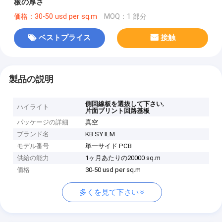
板の厚さ
価格：30-50 usd per sq.m
MOQ：1 部分
ベストプライス
接触
製品の説明
,
側回線板を選抜して下さい
ハイライト
片面プリント回路基板
パッケージの詳細
真空
ブランド名
KB SY ILM
モデル番号
単一サイド PCB
供給の能力
1ヶ月あたりの20000 sq.m
価格
30-50 usd per sq.m
多くを見て下さい